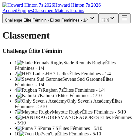
Howard Hinton 7s 2026
Accueil
Équipes
Classement
Matchs
Terrains
Challenge Élite Féminin · Élites Féminines - 1/4
🇫🇷
Classement
Challenge Élite Féminin
1
Stade Rennais Rugby
Élites
Féminines - 1/4
2
HH7 Ladies
Élites Féminines - 1/4
3
Sevens Sud Garonne
Élites
Féminines - 1/4
4
Rugban 7s
Élites Féminines - 1/4
5
Kabuki 7
Élites Féminines - 5/10
6
Only Seven's Academy
Élites
Féminines - 5/10
7
Mayotte Rugby
Élites Féminines - 5/10
8
MANDRAGORES
Élites Féminines
- 5/10
9
Puma 7'S
Élites Féminines - 5/10
10
7ven'Up
Élites Féminines - 5/10